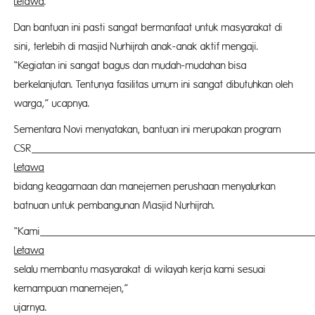
Letawa
.
Dan bantuan ini pasti sangat bermanfaat untuk masyarakat di
sini, terlebih di masjid Nurhijrah anak-anak aktif mengaji.
“Kegiatan ini sangat bagus dan mudah-mudahan bisa
berkelanjutan. Tentunya fasilitas umum ini sangat dibutuhkan oleh
warga,” ucapnya.
Sementara Novi menyatakan, bantuan ini merupakan program
CSR
P
Letawa
d
bidang keagamaan dan manejemen perushaan menyalurkan
batnuan untuk pembangunan Masjid Nurhijrah.
“Kami
P
Letawa
ak
selalu membantu masyarakat di wilayah kerja kami sesuai
kemampuan manemejen,”
ujarnya. (nd