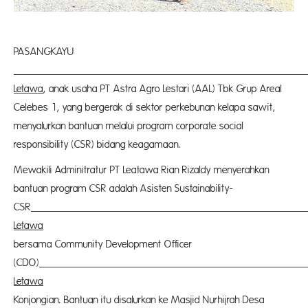
PASANGKA
P
Letawa
, anak usaha PT Astra Agro Lestari (AAL) Tbk Grup Areal
Celebes 1, yang bergerak di sektor perkebunan kelapa sawit,
menyalurkan bantuan melalui program corporate social
responsibility (CSR) bidang keagamaan.
Mewakili Adminitratur PT Leatawa Rian Rizaldy menyerahkan
bantuan program CSR adalah Asisten Sustainability-
CSR
P
Letawa
Hadi
bersama Community Development Officer
(CDO)
P
Letawa
No
Konjongian. Bantuan itu disalurkan ke Masjid Nurhijrah Desa