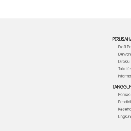
PERUSAH
Profil 
Dewan 
Direksi
Tata K
Inform
TANGGUN
Pember
Pendid
Keseha
Lingku