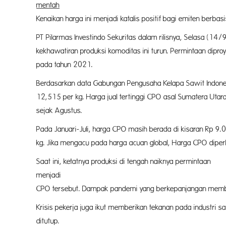
mentah
Kenaikan harga ini menjadi katalis positif bagi emiten berbas
PT Pilarmas Investindo Sekuritas dalam rilisnya, Selasa (1
kekhawatiran produksi komoditas ini turun. Permintaan dipr
pada tahun 2021.
Berdasarkan data Gabungan Pengusaha Kelapa Sawit Indonesi
12,515 per kg. Harga jual tertinggi CPO asal Sumatera Uta
sejak Agustus.
Pada Januari-Juli, harga CPO masih berada di kisaran Rp 9.
kg. Jika mengacu pada harga acuan global, Harga CPO diperki
Saat ini, ketatnya produksi di tengah naiknya permintaan
menj
CPO tersebut. Dampak pandemi yang berkepanjangan member
Krisis pekerja juga ikut memberikan tekanan pada industri s
ditutup.