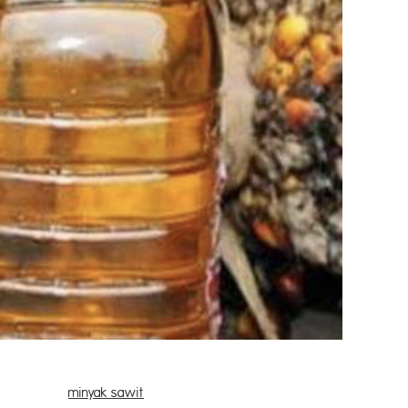
harga
minyak sawit