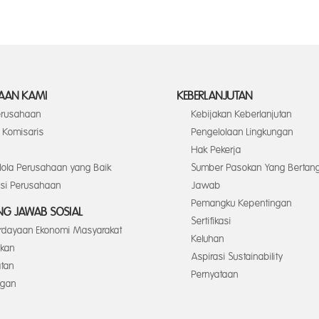
AAN KAMI
KEBERLANJUTAN
Perusahaan
Kebijakan Keberlanjutan
Komisaris
Pengelolaan Lingkungan
Hak Pekerja
elola Perusahaan yang Baik
Sumber Pasokan Yang Bertan
asi Perusahaan
Jawab
Pemangku Kepentingan
G JAWAB SOSIAL
Sertifikasi
dayaan Ekonomi Masyarakat
Keluhan
ikan
Aspirasi Sustainability
tan
Pernyataan
ngan