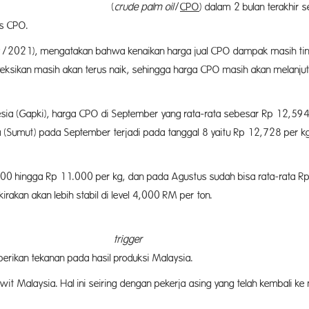
(
crude palm oil
/
CPO
) dalam 2 bulan terakhir 
is CPO.
4/9/2021), mengatakan bahwa kenaikan harga jual CPO dampak masih ting
oyeksikan masih akan terus naik, sehingga harga CPO masih akan melanju
a (Gapki), harga CPO di September yang rata-rata sebesar Rp 12,594 pe
ra (Sumut) pada September terjadi pada tanggal 8 yaitu Rp 12,728 per 
000 hingga Rp 11.000 per kg, dan pada Agustus sudah bisa rata-rata Rp
rakan akan lebih stabil di level 4,000 RM per ton.
adi
trigger
dari na
ikan tekanan pada hasil produksi Malaysia.
awit Malaysia. Hal ini seiring dengan pekerja asing yang telah kembali 