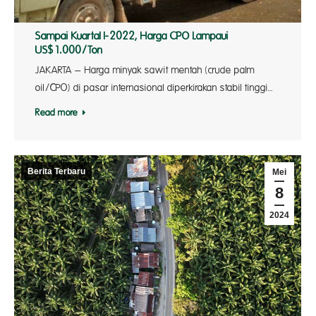
Sampai Kuartal I-2022, Harga CPO Lampaui
US$1.000/Ton
JAKARTA – Harga minyak sawit mentah (crude palm
oil/CPO) di pasar internasional diperkirakan stabil tinggi…
Read more
Berita Terbaru
Mei
8
2024