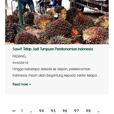
Sawit Tetap Jadi Tumpuan Perekonomian Indonesia
PADANG,
investor.
Hingga beberapa dekade ke depan, perekonomian
Indonesia masih akan begantung kepada sektor kelapa…
Read more
1
…
94
95
96
97
98
…