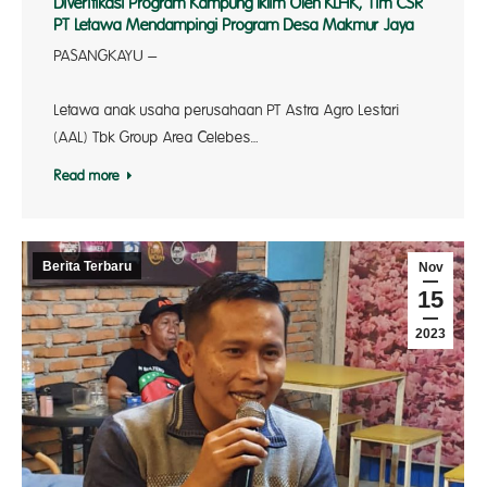
Diverifikasi Program Kampung Iklim Oleh KLHK, Tim CSR
PT Letawa Mendampingi Program Desa Makmur Jaya
PASANGKAYU –
P
Letawa anak usaha perusahaan PT Astra Agro Lestari
(AAL) Tbk Group Area Celebes…
Read more
Berita Terbaru
Nov
15
2023