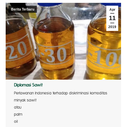
Berita Terbaru
Apr
11
2019
Diplomasi Sawit
Perlawanan Indonesia terhadap diskriminasi komoditas
minyak sawit
atau cr
palm
oil (CP