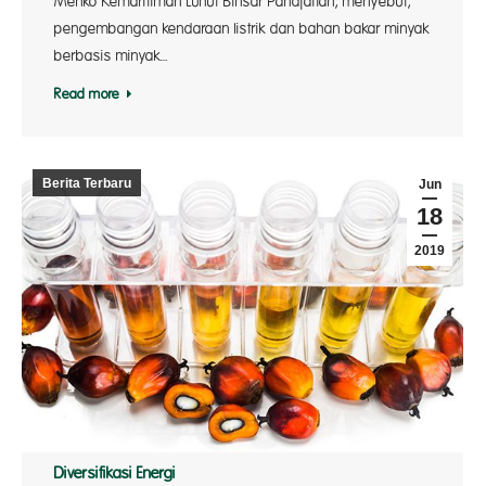
Menko Kemaritiman Luhut Binsar Pandjaitan, menyebut,
pengembangan kendaraan listrik dan bahan bakar minyak
berbasis minyak…
Read more
Berita Terbaru
Jun
18
2019
Diversifikasi Energi