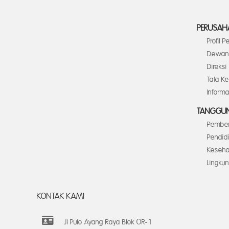
PERUSAH
Profil 
Dewan 
Direksi
Tata K
Inform
TANGGUN
Pember
Pendid
Keseha
Lingku
KONTAK KAMI
Jl Pulo Ayang Raya Blok OR-1