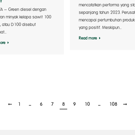
it
mencatatkan performa yang sta
A – Green diesel dengan
sepanjang tahun 2023. Perus
an minyak kelapa sawit 100
mencapai pertumbuhan produk
, atau D100 disebut
yang positif. Meskipun…
at…
Read more
ore
1
…
6
7
8
9
10
…
108