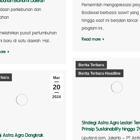
mbuhan Ekonomi Daerah
Pemerintah mengapresiasi pro
daan perkebunan dan
Biodiesel berbasis sawit yang
lahan
hingga saat ini berjalan lancar.
kelapa sa
program ini…
melahirkan pusat pertumbuhan
Read more
planting m
i baru di satu daerah. Hal…
ore
Berita Terbaru
existing
Berita Terbaru Headline
rbaru
Mar
20
2024
Strategi Astra Agro Lestari Te
Prinsip Sustainability hingga 
gi Astra Agro Dongkrak
Liputan6.com, Jakarta – PT Ast