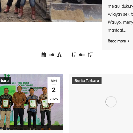
melalui dukun
wilayah sekit
Waluyo, men
manfaat…
Read more
rbaru
Berita Terbaru
Mei
2
2025