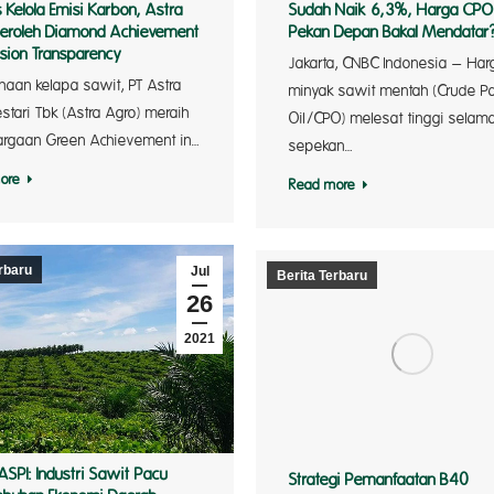
 Kelola Emisi Karbon, Astra
Sudah Naik 6,3%, Harga CPO
eroleh Diamond Achievement
Pekan Depan Bakal Mendatar
ssion Transparency
Jakarta, CNBC Indonesia – Har
haan kelapa sawit, PT Astra
minyak sawit mentah (Crude P
stari Tbk (Astra Agro) meraih
Oil/CPO) melesat tinggi selam
rgaan Green Achievement in…
sepekan…
rkebuna
ore
Read more
rbaru
Jul
Berita Terbaru
26
2021
PASPI: Industri Sawit Pacu
Strategi Pemanfaatan B40