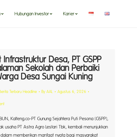
a
Hubungan Investor
Karier
 Infrastruktur Desa, PT GSPP
alaman Sekolah dan Perbaiki
Warga Desa Sungai Kuning
Berita Terbaru Headline
By
AAL
Agustus 6, 2026
ent
N, Kalteng.co-PT Gunung Sejahtera Puti Pesona (GSPP),
ak usaha PT Astra Agro Lestari Tbk, kembali menunjukkan
dalam memberikan manfaat nyata bagi masyarakat