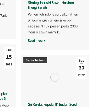
Strategi Industri Sawit Hasilkan
gram
Energi Bersih
Pemerintah Indonesia berkomitmen
 Tentu
wit dinil
untuk menurunkan emisi karbon
sebesar 31,89 persen pada 2030.
enjadi
Industri sawit memiliki…
Read more
Feb
, di…
15
Berita Terbaru
Sep
2022
30
2022
rapkan
2025
Sri Rejeki, Kepala TK Lestari Sarat
ra Agro