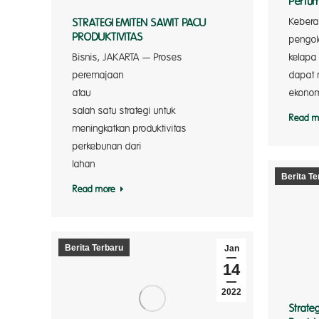
Pertu
Kebera
STRATEGI EMITEN SAWIT PACU
PRODUKTIVITAS
pengo
Bisnis, JAKARTA — Proses
peremajaan
dapat 
atau re
ekonom
salah satu strategi untuk
Read m
meningkatkan produktivitas
perkebunan dari
lahan 
Berita Te
Read more
Berita Terbaru
Jan
14
2022
Strate