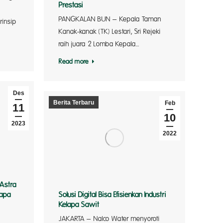
Prestasi
PANGKALAN BUN – Kepala Taman
insip
Kanak-kanak (TK) Lestari, Sri Rejeki
raih juara 2 Lomba Kepala…
Read more
Des
Berita Terbaru
Feb
11
10
2023
2022
 Astra
lapa
Solusi Digital Bisa Efisienkan Industri
Kelapa Sawit
 Astra
JAKARTA – Nalco Water menyoroti