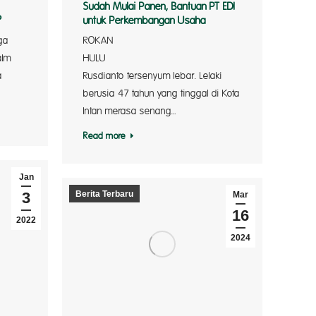
Sudah Mulai Panen, Bantuan PT EDI
?
untuk Perkembangan Usaha
ga
ROKAN
alm
HUL
a
Rusdianto tersenyum lebar. Lelaki
berusia 47 tahun yang tinggal di Kota
n Lembah
Intan merasa senang…
Read more
Jan
3
Berita Terbaru
Mar
16
2022
2024