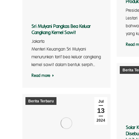
Produk
Preside
Lestar
bahwa 
Sri Mulyani Pangkas Bea Keluar
Cangkang Kernel Sawit
yang k
Jakart
Read m
Menteri Keuangan Sri Mulyani
menurunkan tarif bea keluar cangkang
kernel sawit dalam bentuk serpih…
Berita Te
Read more
Berita Terbaru
Jul
13
2024
Solar 
Disebu