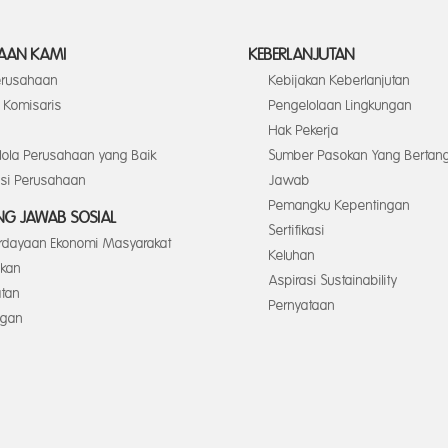
AAN KAMI
KEBERLANJUTAN
Perusahaan
Kebijakan Keberlanjutan
Komisaris
Pengelolaan Lingkungan
Hak Pekerja
elola Perusahaan yang Baik
Sumber Pasokan Yang Bertan
asi Perusahaan
Jawab
Pemangku Kepentingan
G JAWAB SOSIAL
Sertifikasi
dayaan Ekonomi Masyarakat
Keluhan
ikan
Aspirasi Sustainability
tan
Pernyataan
ngan