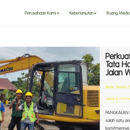
Perusahaan Kami
Keberlanjutan
Ruang Medi
Perkuat
Tata H
Jalan 
Berita Terbaru
,
Leave a comm
PANGKALAN BU
salah satu an
komitmennya 