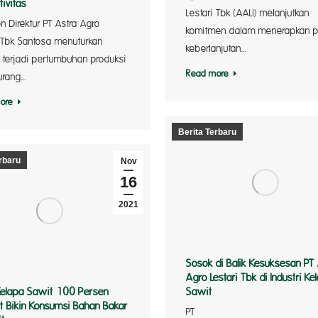
tivitas
Lestari Tbk (AALI) melanjutkan
n Direktur PT Astra Agro
komitmen dalam menerapkan pr
i Tbk Santosa menuturkan
keberlanjutan…
terjadi pertumbuhan produksi
Read more
urang…
a —
ore
Berita Terbaru
rbaru
Nov
16
2021
Sosok di Balik Kesuksesan PT
Agro Lestari Tbk di Industri Ke
Kelapa Sawit 100 Persen
Sawit
t Bikin Konsumsi Bahan Bakar
PT