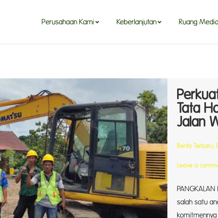
Perusahaan Kami
Keberlanjutan
Ruang Medi
Perusahaan Kami
Keberlanjutan
Ruang Medi
Perkuat
Tata H
Jalan 
Berita Terbaru
,
Leave a comm
PANGKALAN BU
salah satu an
komitmennya 