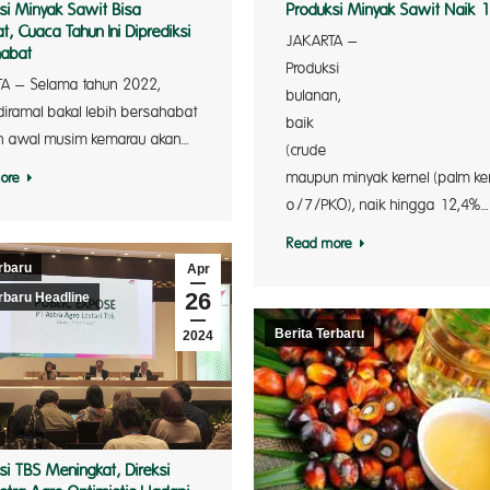
si Minyak Sawit Bisa
Produksi Minyak Sawit Naik 
t, Cuaca Tahun Ini Diprediksi
JAKARTA –
habat
Pro
A – Selama tahun 2022,
bulanan,
diramal bakal lebih bersahabat
ba
an awal musim kemarau akan…
(cr
maupun minyak kernel (palm ke
ore
o/7/PKO), naik hingga 12,4%…
Read more
rbaru
Apr
26
rbaru Headline
Berita Terbaru
2024
si TBS Meningkat, Direksi