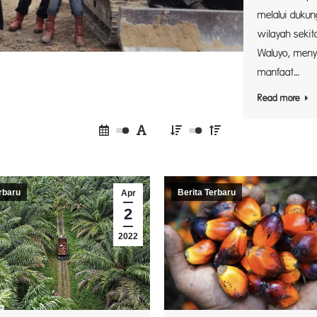
melalui dukun
wilayah sekit
Waluyo, men
manfaat…
Read more
rbaru
Berita Terbaru
Apr
2
2022