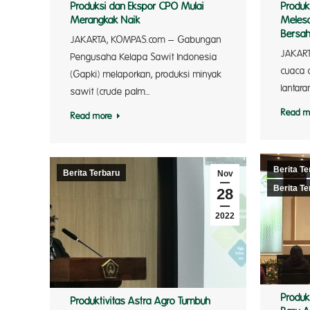
Produk
Produksi dan Ekspor CPO Mulai
Melesa
Merangkak Naik
Bersa
JAKARTA, KOMPAS.com – Gabungan
JAKART
Pengusaha Kelapa Sawit Indonesia
cuaca 
(Gapki) melaporkan, produksi minyak
lantar
sawit (crude palm…
Read m
Read more
Berita Te
Berita Terbaru
Nov
Berita Te
28
2022
Produk
Produktivitas Astra Agro Tumbuh