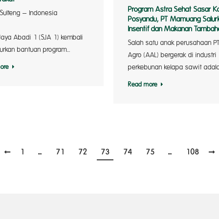
Program Astra Sehat Sasar K
 Sulteng – Indonesia
Posyandu, PT Mamuang Salur
|| PT
Insentif dan Makanan Tambah
Jaya Abadi 1 (SJA 1) kembali
Salah satu anak perusahaan PT
urkan bantuan program…
Agro (AAL) bergerak di industri
ore
perkebunan kelapa sawit adal
Read more
1
…
71
72
73
74
75
…
108