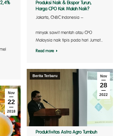
12,4%
Produksi Naik & Ekspor Turun,
Harga CPO Kok Malah Naik?
Jakarta, CNBC Indonesia –
duksi mi
Har
minyak sawit mentah atau CPO
ik minya
Malaysia naik tipis pada hari Jumat…
ude palm 
rnel
Read more
Berita Terbaru
Nov
28
Nov
2022
22
2018
Produktivitas Astra Agro Tumbuh