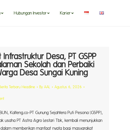
a
Hubungan Investor
Karier
a
Hubungan Investor
Karier
 Infrastruktur Desa, PT GSPP
alaman Sekolah dan Perbaiki
Warga Desa Sungai Kuning
Berita Terbaru Headline
By
AAL
Agustus 6, 2026
ent
N, Kalteng.co-PT Gunung Sejahtera Puti Pesona (GSPP),
ak usaha PT Astra Agro Lestari Tbk, kembali menunjukkan
dalam memberikan manfaat nyata bagi masyarakat