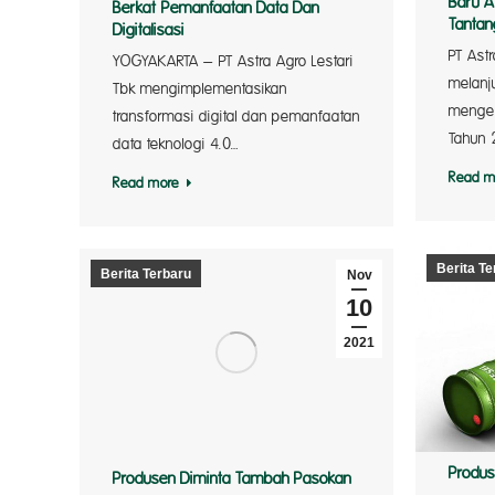
Baru A
Berkat Pemanfaatan Data Dan
Tantan
Digitalisasi
PT Astr
YOGYAKARTA – PT Astra Agro Lestari
melanj
Tbk mengimplementasikan
mengen
transformasi digital dan pemanfaatan
Tahun 
data teknologi 4.0…
Read m
Read more
Berita Te
Berita Terbaru
Nov
10
2021
Produs
Produsen Diminta Tambah Pasokan