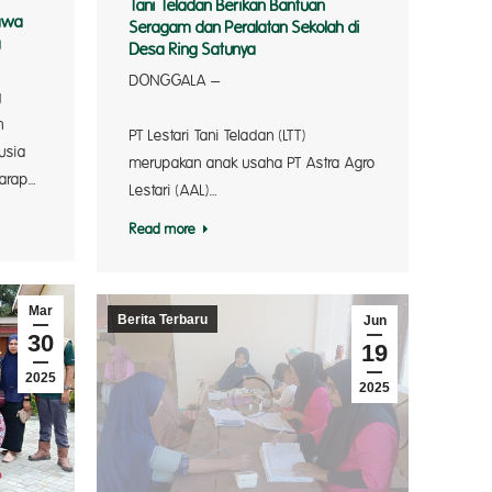
Tani Teladan Berikan Bantuan
tawa
Seragam dan Peralatan Sekolah di
a
Desa Ring Satunya
DONGGALA –
g
Komit
n
PT Lestari Tani Teladan (LTT)
usia
merupakan anak usaha PT Astra Agro
arap…
Lestari (AAL)…
Read more
Mar
Berita Terbaru
Jun
30
19
2025
2025