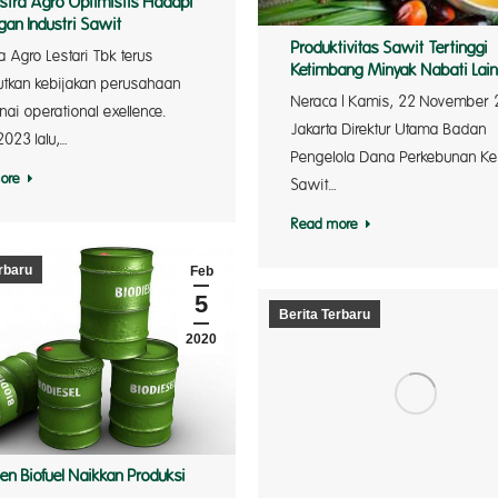
stra Agro Optimistis Hadapi
gan Industri Sawit
Produktivitas Sawit Tertinggi
a Agro Lestari Tbk terus
Ketimbang Minyak Nabati Lain
utkan kebijakan perusahaan
Neraca | Kamis, 22 November
ai operational exellence.
Jakarta Direktur Utama Badan
2023 lalu,…
Pengelola Dana Perkebunan Ke
ore
Sawit…
Read more
rbaru
Feb
5
Berita Terbaru
2020
en Biofuel Naikkan Produksi