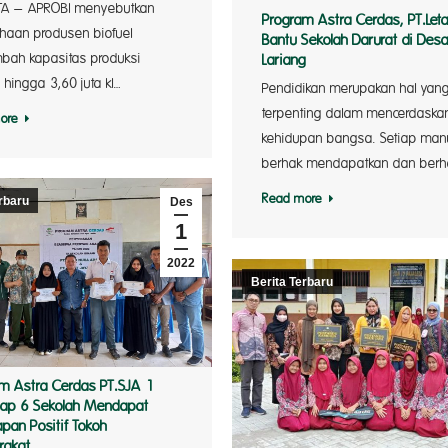
TA – APROBI menyebutkan
Program Astra Cerdas, PT.Le
haan produsen biofuel
Bantu Sekolah Darurat di Des
ah kapasitas produksi
Lariang
 hingga 3,60 juta kl…
Pendidikan merupakan hal yan
terpenting dalam mencerdaska
ore
kehidupan bangsa. Setiap man
berhak mendapatkan dan berh
Read more
rbaru
Des
1
2022
Berita Terbaru
m Astra Cerdas PT.SJA 1
dap 6 Sekolah Mendapat
pan Positif Tokoh
rakat