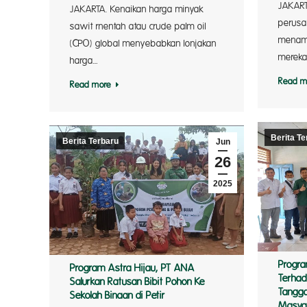
JAKAR
JAKARTA. Kenaikan harga minyak
perusa
sawit rnentah atau crude palm oil
menamb
(CPO) global menyebabkan lonjakan
mereka
harga…
Read m
Read more
Berita Te
Berita Terbaru
Jun
26
2025
Progra
Program Astra Hijau, PT ANA
Terha
Salurkan Ratusan Bibit Pohon Ke
Tangga
Sekolah Binaan di Petir
Masya