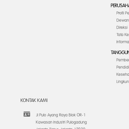
PERUSAH
Profil 
Dewan 
Direksi
Tata K
Inform
TANGGUN
Pember
Pendid
Keseha
Lingku
KONTAK KAMI
Jl Pulo Ayang Raya Blok OR-1
Kawasan Industri Pulogadung