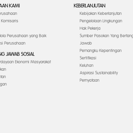
AAN KAMI
KEBERLANJUTAN
Perusahaan
Kebijakan Keberlanjutan
Komisaris
Pengelolaan Lingkungan
Hak Pekerja
elola Perusahaan yang Baik
Sumber Pasokan Yang Bertan
asi Perusahaan
Jawab
Pemangku Kepentingan
G JAWAB SOSIAL
Sertifikasi
dayaan Ekonomi Masyarakat
Keluhan
ikan
Aspirasi Sustainability
tan
Pernyataan
ngan