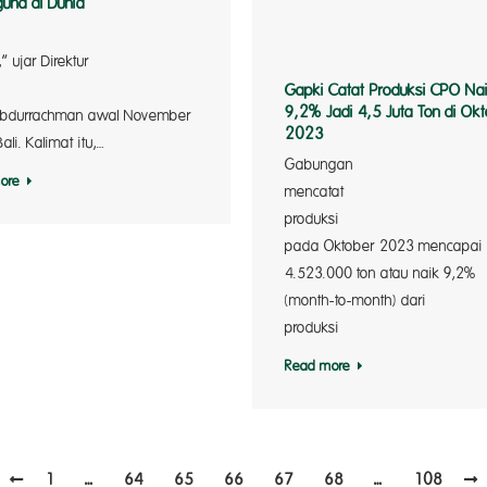
una di Dunia
“No Pa
,” ujar Direktur
Utama Ba
Gapki Catat Produksi CPO Na
9,2% Jadi 4,5 Juta Ton di Ok
Abdurrachman awal November
2023
.id –
Bali. Kalimat itu,…
Ga
ore
mencatat
pr
nguat
pada Oktober 2023 mencapai
4.523.000 ton atau naik 9,2%
(month-to-month) dari
produk
Read more
1
…
64
65
66
67
68
…
108