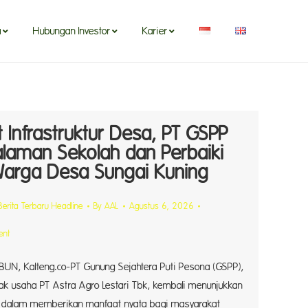
a
Hubungan Investor
Karier
 Infrastruktur Desa, PT GSPP
alaman Sekolah dan Perbaiki
Warga Desa Sungai Kuning
Berita Terbaru Headline
By
AAL
Agustus 6, 2026
ent
N, Kalteng.co-PT Gunung Sejahtera Puti Pesona (GSPP),
ak usaha PT Astra Agro Lestari Tbk, kembali menunjukkan
dalam memberikan manfaat nyata bagi masyarakat