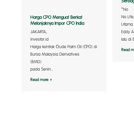
Serbag
No Life
Harga CPO Menguat Berkat
Melonjaknya Impor CPO India
JAKARTA,
Eddy 
investor
lalu di 
Harga kontrak Crude Palm Oil (CPO) di
Read m
Bursa Malaysia Derivatives
(BMD) me
pada Senin…
Read more