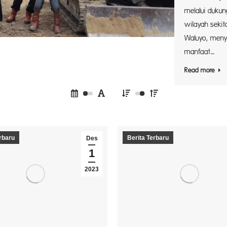
melalui dukun
wilayah sekit
Waluyo, men
manfaat…
Read more
rbaru
Berita Terbaru
Des
1
2023