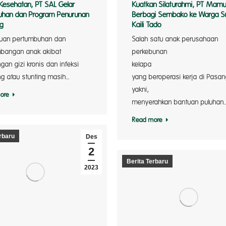
 Kesehatan, PT SAL Gelar
Kuatkan Silaturahmi, PT Mam
uhan dan Program Penurunan
Berbagi Sembako ke Warga S
ng
Kaili Tado
uan pertumbuhan dan
Salah satu anak perusahaan
rak Cru
bangan anak akibat
perkebunan
gan gizi kronis dan infeksi
ke
ng atau stunting masih…
yang beroperasi kerja di Pasa
yak
ore
menyerahkan bantuan puluhan
Read more
rbaru
Des
2
Berita Terbaru
2023