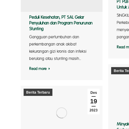
PT PLB
Untuk 
SINGKI
Peduli Kesehatan, PT SAL Gelar
Perkeb
Penyuluhan dan Program Penurunan
Stunting
menyer
Gangguan pertumbuhan dan
pangan
perkembangan anak akibat
Read m
kekurangan gizi kronis dan infeksi
berulang atau stunting masih…
Read more
Berita Te
Berita Terbaru
Des
19
2023
Minyak