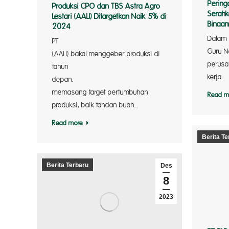
Perin
Produksi CPO dan TBS Astra Agro
Serahk
Lestari (AALI) Ditargetkan Naik 5% di
Binaan
2024
Dalam 
PT A
Guru N
(AALI) bakal menggeber produksi di
perusa
tahun
kerja…
depan. 
memasang target pertumbuhan
Read m
produksi, baik tandan buah…
Read more
Berita Te
Berita Terbaru
Des
8
2023