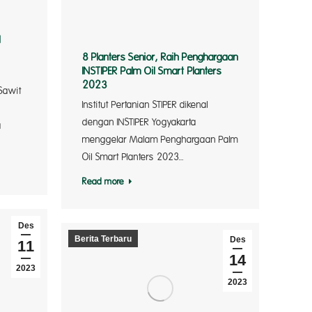
l
gro L
8 Planters Senior, Raih Penghargaan
INSTIPER Palm Oil Smart Planters
2023
Sawit
Institut Pertanian STIPER dikenal
dengan INSTIPER Yogyakarta
a
menggelar Malam Penghargaan Palm
Oil Smart Planters 2023…
Read more
Des
Berita Terbaru
Des
11
14
2023
2023