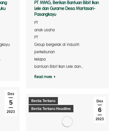
uang
PT MMG, Berikan Bantuan Bibit Ikan
uku
Lele dan Gurame Desa Martasari-
Pasangkayu
PT Mam
de Pal
anak usaha
lapa s
PT A
ngkayu
Group bergerak di industri
ni, PT 
perkebunan
…
kelapa 
bantuan Bibit Ikan Lele dan…
Read more
Des
5
Berita Terbaru
Des
6
Berita Terbaru Headline
2023
2023