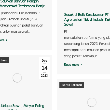
 Salurkan Bantuan Pangan
Masyarakat Terdampak Banjir
L (Waspada): Perusahaan PT
Sosok di Balik Kesuksesan PT
unan Lembah Bhakti (PLB)
Agro Lestari Tbk di Industri Ke
Sawit
ahkan puluhan paket bantuan
, untuk masyarakat…
PT
mencatatkan performa yang sta
ore
sepanjang tahun 2023. Perus
mencapai pertumbuhan produk
yang positif. Meskipun…
rbaru
Des
Read more
14
2023
Berita Terbaru
 Kelapa Sawit, Minyak Paling