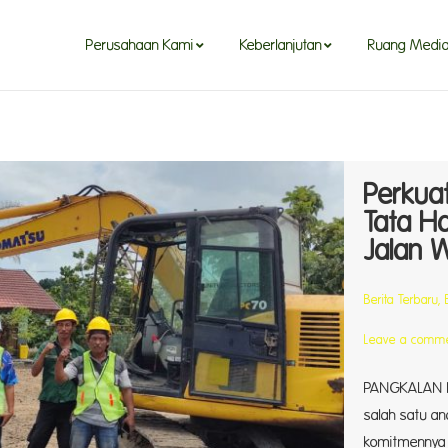
Perusahaan Kami
Keberlanjutan
Ruang Medi
Perkuat
Tata H
Jalan 
Berita Terbaru
,
Leave a comm
PANGKALAN BU
salah satu an
komitmennya 