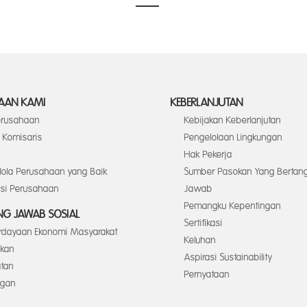
AAN KAMI
KEBERLANJUTAN
Perusahaan
Kebijakan Keberlanjutan
Komisaris
Pengelolaan Lingkungan
Hak Pekerja
elola Perusahaan yang Baik
Sumber Pasokan Yang Bertan
asi Perusahaan
Jawab
Pemangku Kepentingan
G JAWAB SOSIAL
Sertifikasi
dayaan Ekonomi Masyarakat
Keluhan
ikan
Aspirasi Sustainability
tan
Pernyataan
ngan