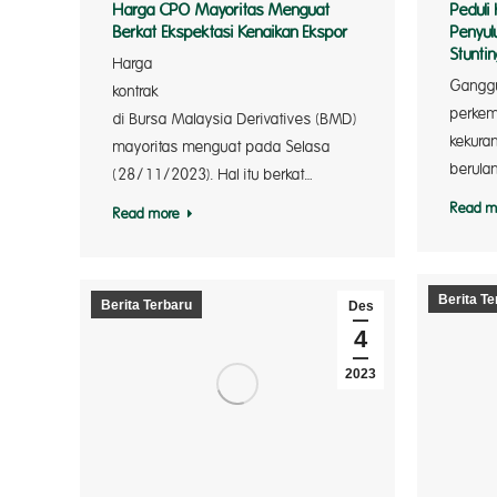
Harga CPO Mayoritas Menguat
Peduli
Berkat Ekspektasi Kenaikan Ekspor
Penyul
Stunti
Harga
Gangg
kont
perkem
di Bursa Malaysia Derivatives (BMD)
kekuran
mayoritas menguat pada Selasa
berula
(28/11/2023). Hal itu berkat…
Read m
Read more
Berita Te
Berita Terbaru
Des
4
2023