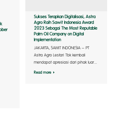
lm Oil
Sukses Terapkan Digitalisasi, Astra
Agro Raih Sawit Indonesia Award
dan Pen
ik
2023 Sebagai The Most Reputable
tober
Palm Oil Company on Digital
Implementation
bungan 
JAKARTA, SAWIT INDONESIA – PT
Astra Agro Lestari Tbk kembali
oduksi 
mendapat apresiasi dari pihak luar.…
Read more
si September…