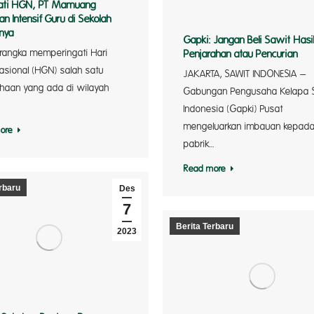
gati HGN, PT Mamuang
an Intensif Guru di Sekolah
nya
Gapki: Jangan Beli Sawit Hasi
rangka memperingati Hari
Penjarahan atau Pencurian
stra A
asional (HGN) salah satu
JAKARTA, SAWIT INDONESIA –
haan yang ada di wilayah
Gabungan Pengusaha Kelapa 
AALI
Indonesia (Gapki) Pusat
mengeluarkan imbauan kepad
ore
pabrik…
Read more
rbaru
Des
7
Berita Terbaru
2023