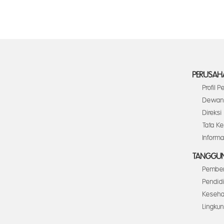
PERUSAH
Profil 
Dewan 
Direksi
Tata K
Inform
TANGGUN
Pember
Pendid
Keseha
Lingku