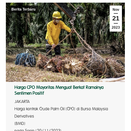
Berita Terbaru
Nov
21
2023
Harga CPO Mayoritas Menguat Berkat Ramainya
Sentimen Positif
JAKART
Harga kontrak Crude Palm Oil (CPO) di Bursa Malaysia
Derivatives
(BMD) berva
pada Senin (20/11/2023).…