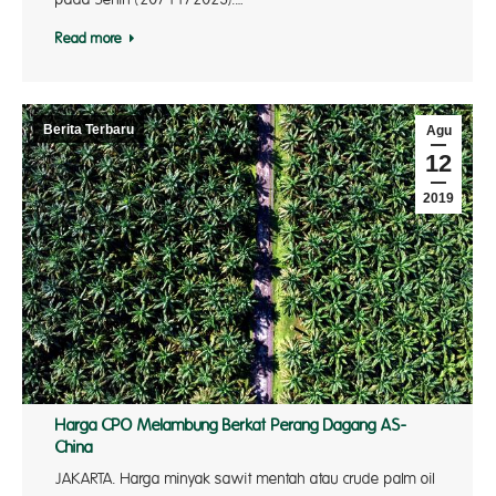
Read more
Berita Terbaru
Agu
12
2019
Harga CPO Melambung Berkat Perang Dagang AS-
China
JAKARTA. Harga minyak sawit mentah atau crude palm oil