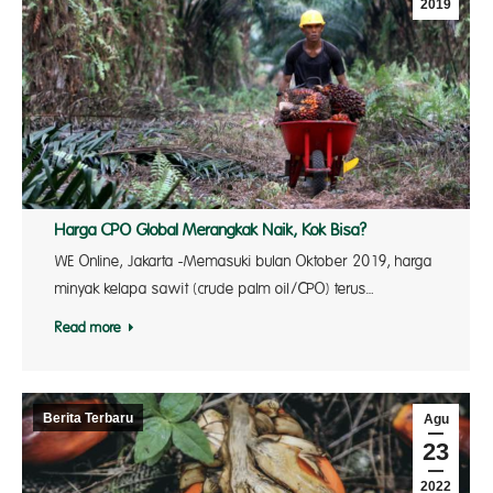
2019
Harga CPO Global Merangkak Naik, Kok Bisa?
WE Online, Jakarta -Memasuki bulan Oktober 2019, harga
minyak kelapa sawit (crude palm oil/CPO) terus…
Read more
Berita Terbaru
Agu
23
2022