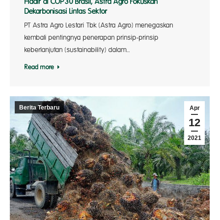
Hadir di COP30 Brasil, Astra Agro Fokuskan
Dekarbonisasi Lintas Sektor
PT Astra Agro Lestari Tbk (Astra Agro) menegaskan
kembali pentingnya penerapan prinsip-prinsip
keberlanjutan (sustainability) dalam…
Read more
Berita Terbaru
Apr
12
2021