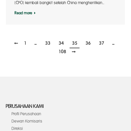
(CPO) kembali bangkit setelah China menghentikan…
Read more
1
…
33
34
35
36
37
…
108
PERUSAHAAN KAMI
Profil Perusahaan
Dewan Komisaris
Direksi