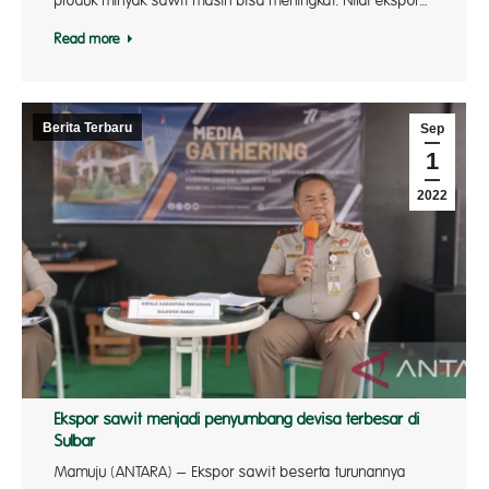
produk minyak sawit masih bisa meningkat. Nilai ekspor…
Read more
Berita Terbaru
Sep
1
2022
Ekspor sawit menjadi penyumbang devisa terbesar di
Sulbar
Mamuju (ANTARA) – Ekspor sawit beserta turunannya