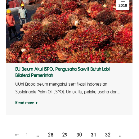
2019
EU Belum Akui ISPO, Pengusaha Sawit Butuh Lobi
Bilateral Pemerintah
UUni Eropa belum mengakui sertifikasi Indonesian
Sustainable Palm Oil (ISPO). Untuk itu, pelaku usaha dan…
Read more
1
…
28
29
30
31
32
…