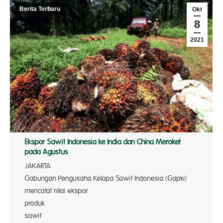
Berita Terbaru
Okt
8
2021
Ekspor Sawit Indonesia ke India dan China Meroket
pada Agustus
JAKART
Gabungan Pengusaha Kelapa Sawit Indonesia (Gapki)
mencatat nilai ekspor
produk mi
sawit Indo