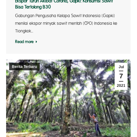
Ekspor Turun Akibat Corona, Gapki: Konsumsi Sawit
Bisa Tertolong B30
Gabungan Pengusaha Kelapa Sawit Indonesia (Gapki)
menilai ekspor minyak sawit mentah (CPO) Indonesia ke
Tiongkok…
Read more
Berita Terbaru
Jul
7
2021