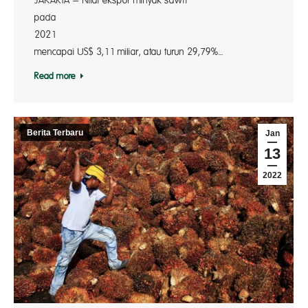
JAKARTA – Nilai ekspor minyak sawit
pada Septe
2021 ha
mencapai US$ 3,11 miliar, atau turun 29,79%…
Read more
Berita Terbaru
Jan
13
2022