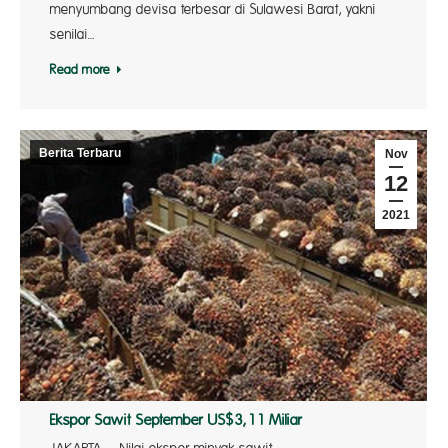
menyumbang devisa terbesar di Sulawesi Barat, yakni
senilai…
Read more
Berita Terbaru
Nov
12
2021
Ekspor Sawit September US$3,11 Miliar