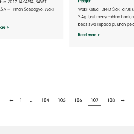
Pelajar
ber 2017 JAKARTA, SAWIT
Wakil Ketua I DPRD Siak Fairus R
SIA – Firman Soebagyo, Wakil
S.Ag turut menyerahkan bantu
beasiswa kepada puluhan pela
ore
Read more
1
…
104
105
106
107
108