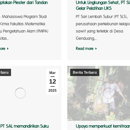
Untuk Lingkungan Sehat, PT S
ptakan Plester dari Tandan
Gelar Pelatihan UKS
PT Sari Lembah Subur (PT SLS),
 Mahasiswa Program Studi
perusahaan perkebunan kelap
 Kimia Fakultas Matematika
sawit yang terletak di Desa
mu Pengetahuan Alam (FMIPA)
Genduang,…
sitas…
Read more
ore
rbaru
Berita Terbaru
Mar
12
2025
PT SAL memandirikan Suku
Upaya memperkuat kemitraa