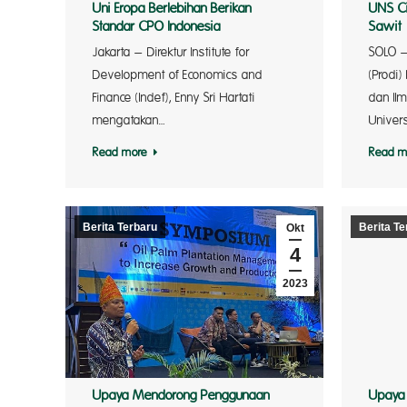
Uni Eropa Berlebihan Berikan
UNS Ci
Standar CPO Indonesia
Sawit
Jakarta – Direktur Institute for
SOLO –
Development of Economics and
(Prodi)
Finance (Indef), Enny Sri Hartati
dan Il
mengatakan…
Univer
Read more
Read m
Berita Terbaru
Berita Te
Okt
4
2023
Upaya Mendorong Penggunaan
Upaya 