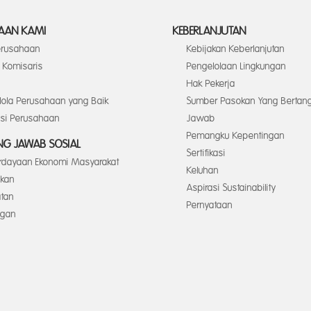
AAN KAMI
KEBERLANJUTAN
Perusahaan
Kebijakan Keberlanjutan
Komisaris
Pengelolaan Lingkungan
Hak Pekerja
elola Perusahaan yang Baik
Sumber Pasokan Yang Bertan
asi Perusahaan
Jawab
Pemangku Kepentingan
G JAWAB SOSIAL
Sertifikasi
dayaan Ekonomi Masyarakat
Keluhan
ikan
Aspirasi Sustainability
tan
Pernyataan
ngan