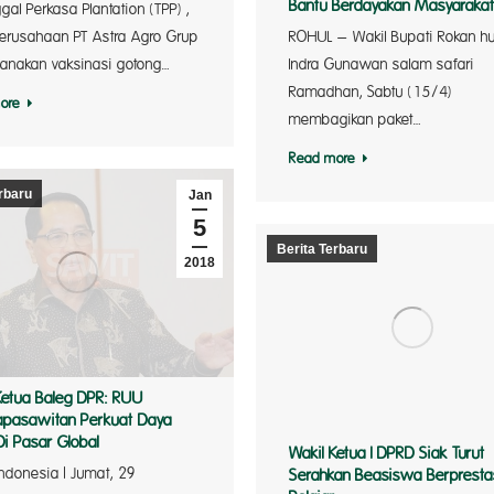
Bantu Berdayakan Masyaraka
gal Perkasa Plantation (TPP) ,
ROHUL – Wakil Bupati Rokan hu
erusahaan PT Astra Agro Grup
Indra Gunawan salam safari
anakan vaksinasi gotong…
Ramadhan, Sabtu (15/4)
ore
membagikan paket…
Read more
rbaru
Jan
5
Berita Terbaru
2018
Ketua Baleg DPR: RUU
apasawitan Perkuat Daya
Di Pasar Global
Wakil Ketua I DPRD Siak Turut
Indonesia | Jumat, 29
Serahkan Beasiswa Berpresta