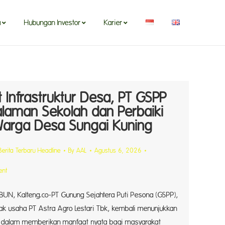
a
Hubungan Investor
Karier
 Infrastruktur Desa, PT GSPP
alaman Sekolah dan Perbaiki
Warga Desa Sungai Kuning
Berita Terbaru Headline
By
AAL
Agustus 6, 2026
ent
N, Kalteng.co-PT Gunung Sejahtera Puti Pesona (GSPP),
ak usaha PT Astra Agro Lestari Tbk, kembali menunjukkan
dalam memberikan manfaat nyata bagi masyarakat