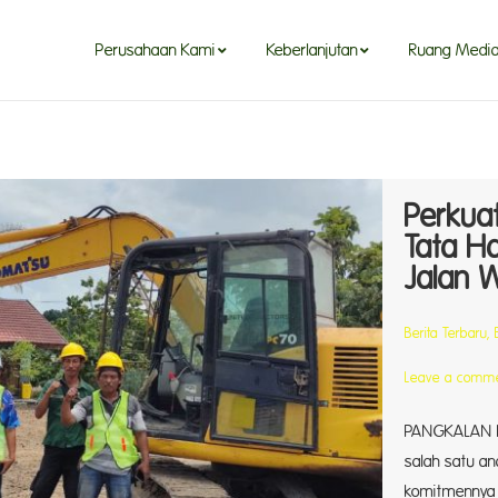
Perusahaan Kami
Keberlanjutan
Ruang Medi
Perkuat
Tata H
Jalan 
Berita Terbaru
,
Leave a comm
PANGKALAN BU
salah satu an
komitmennya 