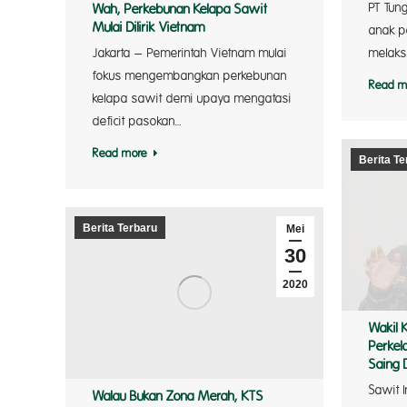
PT Tung
Wah, Perkebunan Kelapa Sawit
Mulai Dilirik Vietnam
anak p
melaks
Jakarta – Pemerintah Vietnam mulai
fokus mengembangkan perkebunan
Read m
kelapa sawit demi upaya mengatasi
deficit pasokan…
Read more
Berita Te
Berita Terbaru
Mei
30
2020
Wakil 
Perkel
Saing 
Sawit 
Walau Bukan Zona Merah, KTS