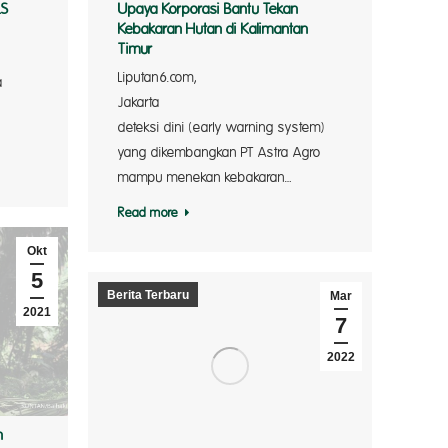
LS
Upaya Korporasi Bantu Tekan
Kebakaran Hutan di Kalimantan
Timur
Liputan6.com,
a
Jakarta 
deteksi dini (early warning system)
yang dikembangkan PT Astra Agro
mampu menekan kebakaran…
Read more
Okt
5
Berita Terbaru
Mar
2021
7
2022
n