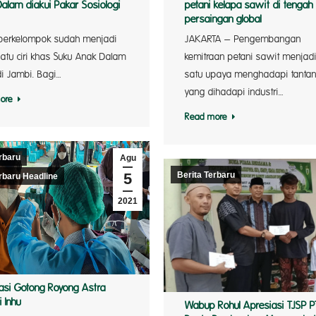
alam diakui Pakar Sosiologi
petani kelapa sawit di tengah
persaingan global
berkelompok sudah menjadi
JAKARTA – Pengembangan
satu ciri khas Suku Anak Dalam
kemitraan petani sawit menjadi
di Jambi. Bagi…
satu upaya menghadapi tanta
yang dihadapi industri…
ore
Read more
rbaru
Agu
5
Berita Terbaru
rbaru Headline
2021
asi Gotong Royong Astra
 Inhu
Wabup Rohul Apresiasi TJSP P