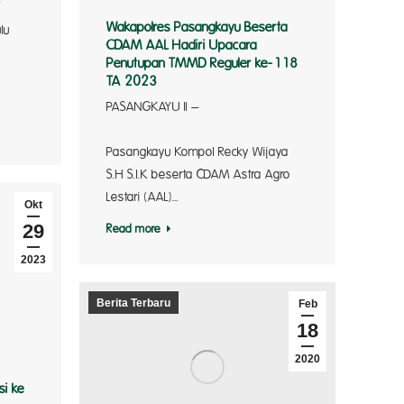
t
Wakapolres Pasangkayu Beserta
lu
CDAM AAL Hadiri Upacara
Penutupan TMMD Reguler ke-118
TA 2023
PASANGKAYU lI –
Wakapo
Pasangkayu Kompol Recky Wijaya
S.H S.I.K beserta CDAM Astra Agro
Lestari (AAL)…
Okt
29
Read more
2023
Berita Terbaru
Feb
18
2020
si ke