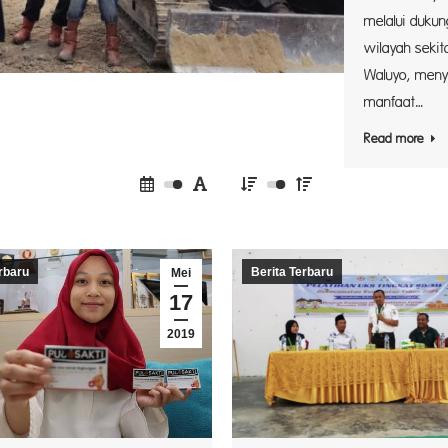
melalui dukun
wilayah sekit
Waluyo, men
manfaat…
Read more
rbaru
Berita Terbaru
Mei
17
2019