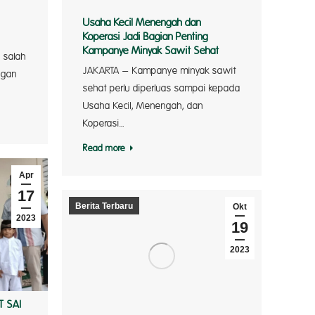
Usaha Kecil Menengah dan
Koperasi Jadi Bagian Penting
Kampanye Minyak Sawit Sehat
 salah
JAKARTA – Kampanye minyak sawit
ngan
sehat perlu diperluas sampai kepada
Usaha Kecil, Menengah, dan
Koperasi…
Read more
Apr
17
Berita Terbaru
Okt
2023
19
2023
T SAI