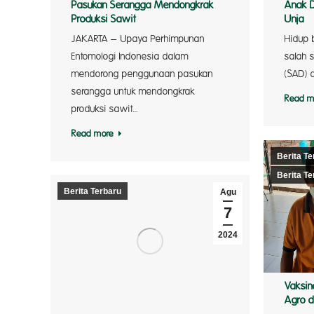
Pasukan Serangga Mendongkrak
Anak D
Produksi Sawit
Unja
JAKARTA – Upaya Perhimpunan
Hidup 
Entomologi Indonesia dalam
salah 
mendorong penggunaan pasukan
(SAD) 
serangga untuk mendongkrak
Read m
produksi sawit…
Read more
Berita Te
Berita Te
Berita Terbaru
Agu
7
2024
Vaksin
Agro di