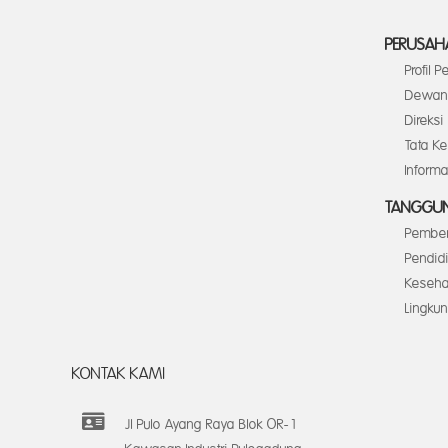
PERUSAH
Profil 
Dewan 
Direksi
Tata K
Inform
TANGGUN
Pember
Pendid
Keseha
Lingku
KONTAK KAMI
Jl Pulo Ayang Raya Blok OR-1