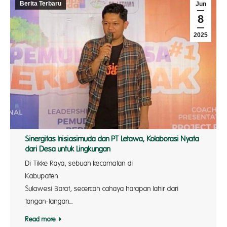
Berita Terbaru
Jun
8
2025
Sinergitas Inisiasimuda dan PT Letawa, Kolaborasi Nyata
dari Desa untuk Lingkungan
Di Tikke Raya, sebuah kecamatan di
Kabupaten Pas
Sulawesi Barat, secercah cahaya harapan lahir dari
tangan-tangan…
Read more