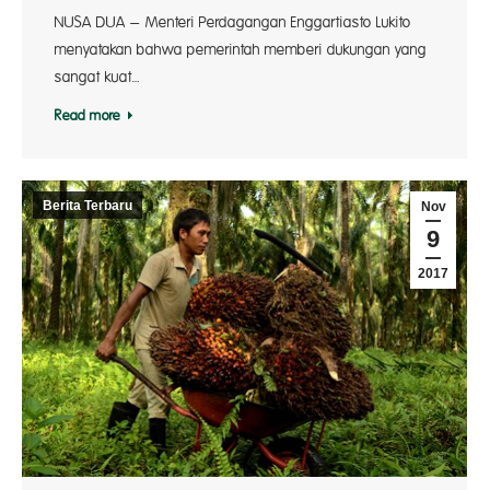
NUSA DUA – Menteri Perdagangan Enggartiasto Lukito
menyatakan bahwa pemerintah memberi dukungan yang
sangat kuat…
Read more
Berita Terbaru
Nov
9
2017