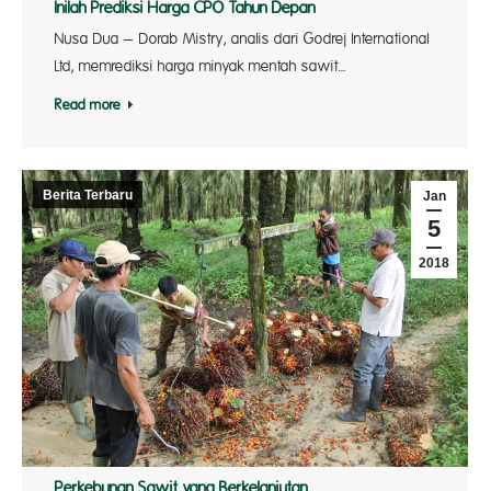
Inilah Prediksi Harga CPO Tahun Depan
Nusa Dua – Dorab Mistry, analis dari Godrej International
Ltd, memrediksi harga minyak mentah sawit…
Read more
Berita Terbaru
Jan
5
2018
Perkebunan Sawit yang Berkelanjutan