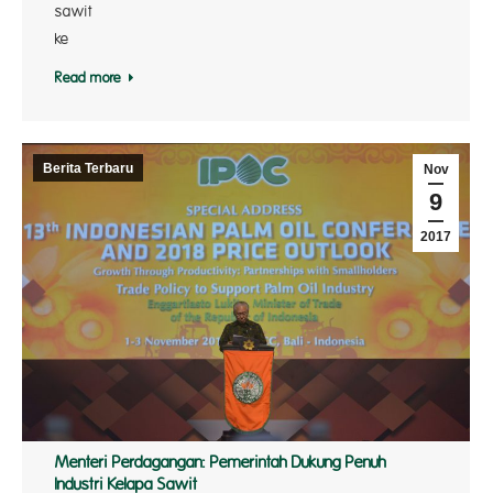
sawi
ke 
Read more
Berita Terbaru
Nov
9
2017
Menteri Perdagangan: Pemerintah Dukung Penuh
Industri Kelapa Sawit